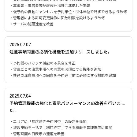
・高齢者・障害者等配慮設計指針に準拠した実装
・仮予約の自動キャンセルを予約単位・団体単位で制御できるよう改修
・管理者による許可変更操作に回数制限を設けるよう改修
・サーバの処理速度を改善
2025.07.07
注意事項同意の必須化機能を追加リリースしました。
・予約間のバッファ機能の不具合を修正
・貸室ごとの注意事項への同意を必須にする機能を追加
・共通の注意事項への同意を予約完了前に必須にする機能を追加
2025.07.04
予約管理機能の強化と表示パフォーマンスの改善を行いまし
た。
・エリアに「年度跨ぎ予約可否」の設定を追加
・複数予約を一括で「利用許可」できる機能を管理画面に追加
・管理画面の日表示の速度を改善